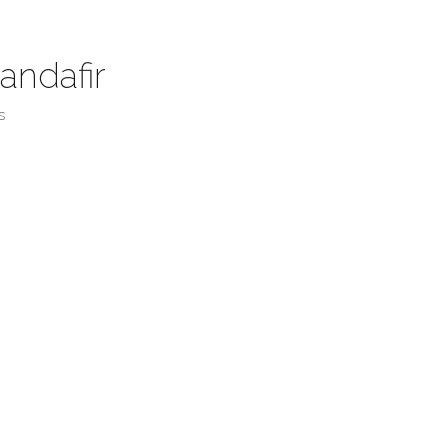
andafir
s