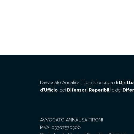
L’avvocato Annalisa Tironi si occupa di
Diritt
d’Ufficio
, dei
Difensori Reperibili
e dei
Difen
AVVOCATO ANNALISA TIRONI
PIVA: 03307570360