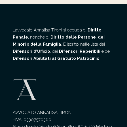
L’avvocato Annalisa Tironi si occupa di
Diritto
Penale
, nonché di
Diritto delle Persone
,
dei
Minori
e
della Famiglia
. È iscritto nelle liste dei
Difensori d’Ufficio
, dei
Difensori Reperibili
e dei
Difensori Abilitati al Gratuito Patrocinio
.
AVVOCATO ANNALISA TIRONI
PIVA: 03307570360
Studio legale, Via degli Scarlatti n. 85 41.122 Modena.