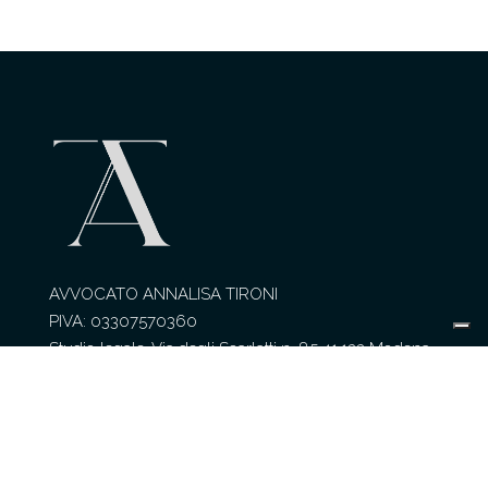
AVVOCATO ANNALISA TIRONI
PIVA: 03307570360
Studio legale, Via degli Scarlatti n. 85 41.122 Modena.
Contatti
Tel 059 284768 / Fax 059 284768
Cell 351 7921377