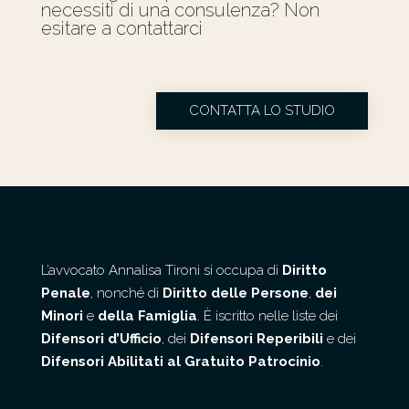
necessiti di una consulenza? Non
esitare a contattarci
CONTATTA LO STUDIO
L’avvocato Annalisa Tironi si occupa di
Diritto
Penale
, nonché di
Diritto delle Persone
,
dei
Minori
e
della Famiglia
. È iscritto nelle liste dei
Difensori d’Ufficio
, dei
Difensori Reperibili
e dei
Difensori Abilitati al Gratuito Patrocinio
.